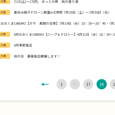
7/15(土)～17(月) ほっと大熊 桃の香り湯
と大熊
夏休み親子ドローン教室in大熊町 7月29日（土）～7月30日（日）
kる大熊
月おおくまCINEMO【ガザ 素顔の日常】7月19日（水）18：30～20：45・7月2
6月おおくまCINEMO【ハーブ＆ドロシー】6月21日（水）18：30～20
kる大熊
6月季節風呂
と大熊
母の日 薔薇風呂開催します！
と大熊
<
1
…
17
18
1