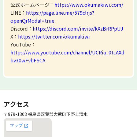
公式ホームページ：
https://www.okumakiwi.com/
LINE：
https://page.line.me/579clrjs?
openQrModal=true
Discord：
https://discord.com/invite/kXzBrRPpUJ
X：
https://twitter.com/okumakiwi
YouTube：
https://www.youtube.com/channel/UCRia_0tcAXd
bv30wFvbFSCA
アクセス
〒979-1308 福島県双葉郡大熊町下野上清水