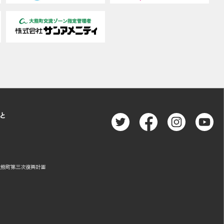
と
大熊町第三次復興計画