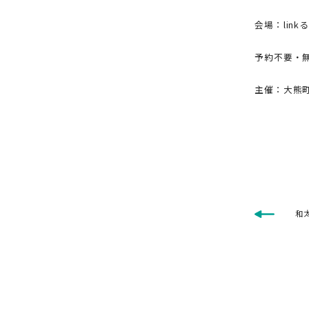
会場：lin
予約不要・
主催：大熊町
和太