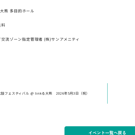
kる大熊 多目的ホール
無料
交流ゾーン指定管理者 (株)サンアメニティ
鼓フェスティバル @ linkる大熊 2026年5月3日（祝）
イベント一覧へ戻る