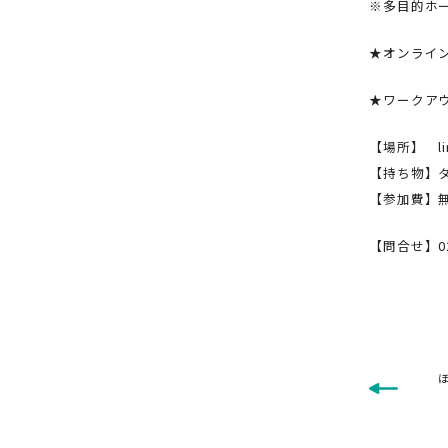
※多目的ホ
★オンライン
★ワークアウ
【場所】 l
【持ち物】
【参加費】
【問合せ】024