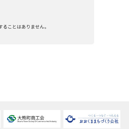
することはありません。
があります。
一部をご提供いただけない場合は、お問い
関する開示、利用目的の通知、内容の訂
止、第三者への提供記録の開示(以下、開示
する苦情、相談等の問合せ先」を参照して