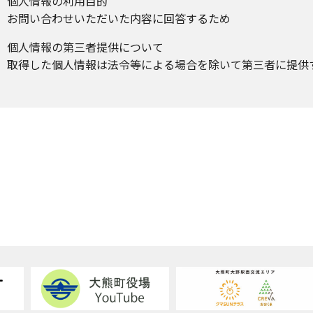
個人情報の利用目的
お問い合わせいただいた内容に回答するため
個人情報の第三者提供について
取得した個人情報は法令等による場合を除いて第三者に提供
個人情報の取扱いの委託について
取得した個人情報の取扱いの全部又は、一部を委託すること
個人情報を与えなかった場合に生じる結果
個人情報を与えることは任意です。個人情報に関する情報の
合わせ内容に回答できない可能性があります。
保有個人データの開示等および問い合わせ窓口について
ご本人からの求めにより、当社が保有する保有個人データに
正・追加または削除、利用停止、消去および第三者提供の停
等という)に応じます。
開示等に応ずる窓口は、下記「当社の個人情報の取扱いに関
ください。