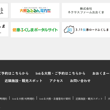
本人が容易に認識できない方法による個人情報の取得
クッキーやウェブビーコン等を用いるなどして、本人が容易
を行っておりません。
個人情報の安全管理措置について
取得した個人情報については、漏洩、減失またはき損の防止
に必要かつ適切な措置を講じます。
お問合せへの回答後、取得した個人情報は当社内において削
個人情報保護方針
当社ホームページの
個人情報保護方針
をご覧下さい。
個人情報保護管理者（若しくはその代理人）の氏名又は職名
ご予約はこちらから
linkる大熊・ご予約はこちらから
おおくまー
個人情報保護管理者：管理本部 本部長
近隣施設・観光スポット
アクセス
お問い合わせ
電子メール：privacy@sunamenity.co.jp
電話番号：03-3927-2311
当社の個人情報の取扱いに関する苦情、相談等の問合せ先
用規約
linkる大熊 利用規約
linkる大熊・主催者向け資料
近隣施設・観光スポット
.
窓口の名称
個人情報問合せ窓口