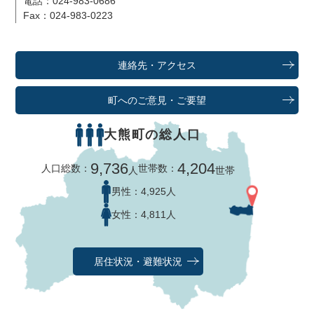
Fax：024-983-0223
連絡先・アクセス
町へのご意見・ご要望
大熊町の総人口
9,736
4,204
人口総数：
世帯数：
人
世帯
男性：
4,925人
女性：
4,811人
居住状況・避難状況