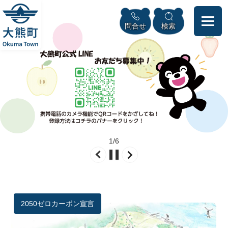
ペ
本
メニューを飛ばして本文へ
ー
文
問合せ
検索
ジ
へ
の
先
頭
で
す
。
2
/
6
本
文
大熊町ふるさと納税